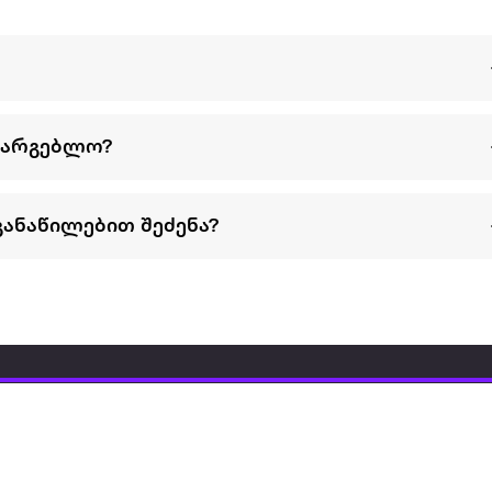
სარგებლო?
განაწილებით შეძენა?
წესები და პირობები
პარტნიორებისთვის
ტრენ
ხშირად დასმული
როგორ გავყიდოთ
გარე 