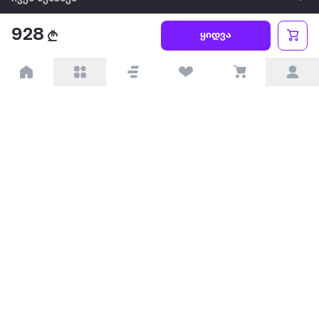
928
წესები და პირობები
ყიდვა
პარტნიორებისთვის
ტრენდული
პოპულარული
დაგვიკავშირდით
Available on the
Get it on
Appstore
Google Play
© 2026 Extra.ge ყველა უფლება დაცულია