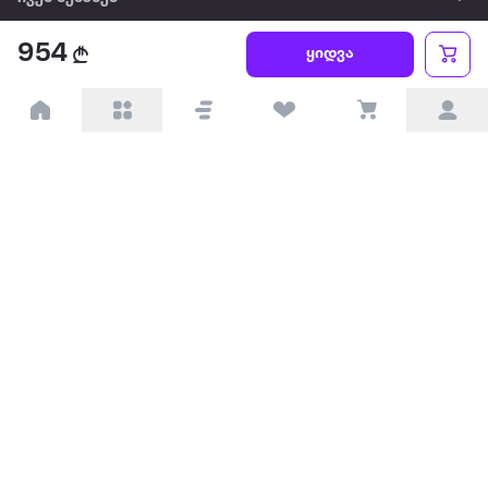
954
წესები და პირობები
ყიდვა
პარტნიორებისთვის
ტრენდული
პოპულარული
დაგვიკავშირდით
Available on the
Get it on
Appstore
Google Play
© 2026 Extra.ge ყველა უფლება დაცულია