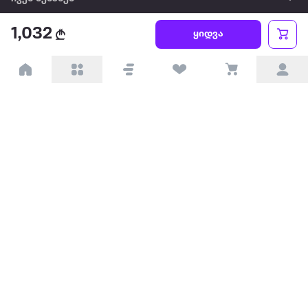
1,032
წესები და პირობები
ყიდვა
პარტნიორებისთვის
ტრენდული
პოპულარული
დაგვიკავშირდით
Available on the
Get it on
Appstore
Google Play
© 2026 Extra.ge ყველა უფლება დაცულია