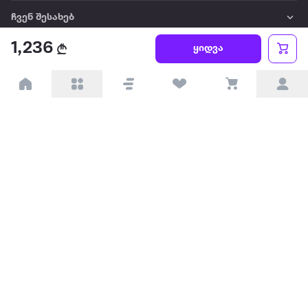
ჩვენ შესახებ
1,236
ყიდვა
წესები და პირობები
პარტნიორებისთვის
ტრენდული
პოპულარული
დაგვიკავშირდით
Available on the
Get it on
Appstore
Google Play
© 2026 Extra.ge ყველა უფლება დაცულია