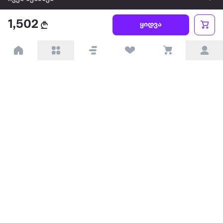
1,502
წესები და პირობები
ყიდვა
პარტნიორებისთვის
ტრენდული
პოპულარული
დაგვიკავშირდით
Available on the
Get it on
Appstore
Google Play
© 2026 Extra.ge ყველა უფლება დაცულია