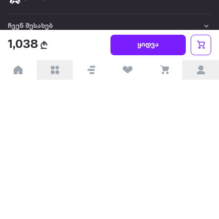
ჩვენ შესახებ
1,038
ყიდვა
წესები და პირობები
პარტნიორებისთვის
ტრენდული
პოპულარული
დაგვიკავშირდით
Available on the
Get it on
Appstore
Google Play
© 2026 Extra.ge ყველა უფლება დაცულია