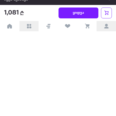
1,081
წესები და პირობები
ყიდვა
პარტნიორებისთვის
ტრენდული
პოპულარული
დაგვიკავშირდით
Available on the
Get it on
Appstore
Google Play
© 2026 Extra.ge ყველა უფლება დაცულია