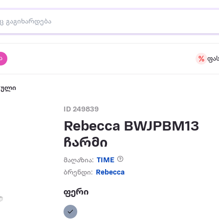
ა
ფა
აული
ID 249839
Rebecca BWJPBM13
ჩარმი
მაღაზია:
TIME
ბრენდი:
Rebecca
ფერი