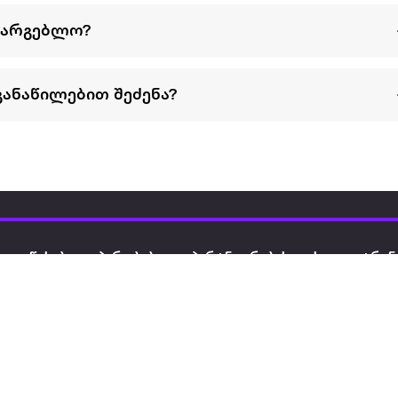
სარგებლო?
განაწილებით შეძენა?
წესები და პირობები
პარტნიორებისთვის
ტრენ
ხშირად დასმული
როგორ გავყიდოთ
გარე 
ი
კითხვები
ექსტრაზე
მზისგ
ვერიფიკაცია
ზოგადი პირობები
კარკ
წესები და პირობები