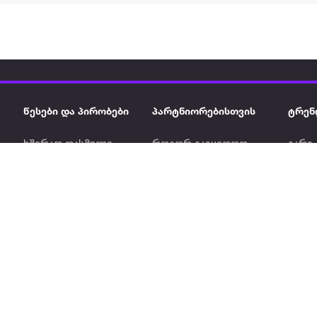
წესები და პირობები
პარტნიორებისთვის
ტრენ
ხშირად დასმული
როგორ გავყიდოთ
გარე 
ი
კითხვები
ექსტრაზე
მზისგ
ვერიფიკაცია
ზოგადი პირობები
კარკ
წესები და პირობები
ელე
კონფიდენციალურობა
სკუტ
დაის
Ninja