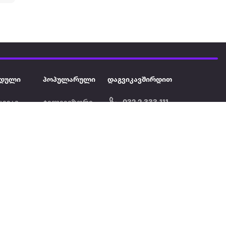
დული
პოპულარული
დაგვიკავშირდით
ავეჯი
ტელევიზორი
032 2 333 111
info@extra.ge
ან დამცავი
iPhone
სს „ექსტრა არეა" ს/კ
402129763 თბილისი, პეკინის
ასული აუზი
ლეპტოპები
გამზირი, N 41
ქტრო
პლანშეტები
ერი
მაცივარი
ონის ფენი
სარეცხი
მანქანა