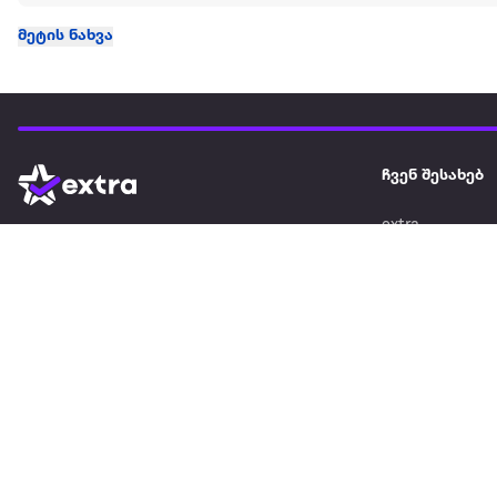
მეტის ნახვა
ჩვენ შესახებ
extra
ყველაზე დიდი ონლაინ მაღაზია
მარკეტფლეის
extra market
extra ბიზნესი
ბლოგი
საიტის რუკა