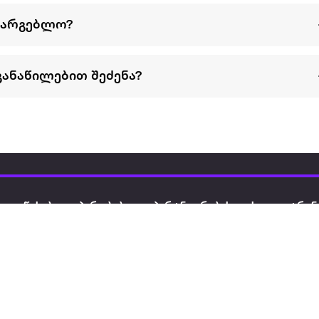
სარგებლო?
განაწილებით შეძენა?
წესები და პირობები
პარტნიორებისთვის
ტრენ
ხშირად დასმული
როგორ გავყიდოთ
გარე 
ი
კითხვები
ექსტრაზე
მზისგ
ვერიფიკაცია
ზოგადი პირობები
კარკ
წესები და პირობები