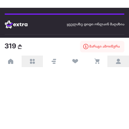
ყველაზე დიდი ონლაინ მაღაზია
ჩვენ შესახებ
319
მარაგი ამოიწურა
წესები და პირობები
პარტნიორებისთვის
ტრენდული
პოპულარული
დაგვიკავშირდით
Available on the
Get it on