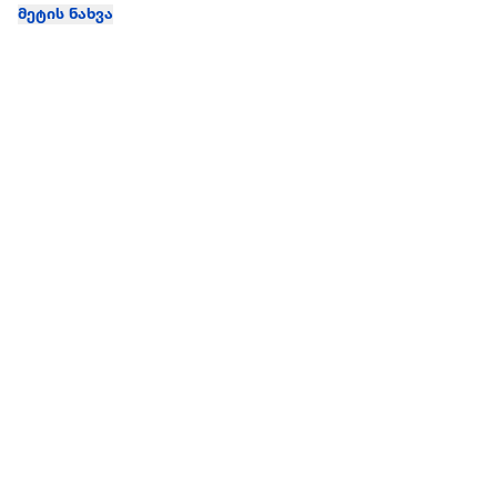
მეტის ნახვა
ჩვენ შესახებ
extra
ყველაზე დიდი ონლაინ მაღაზია
მარკეტფლეის
extra market
extra ბიზნესი
ბლოგი
საიტის რუკა