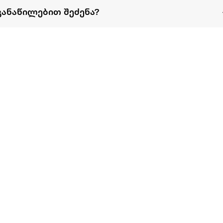
განაწილებით შეძენა?
წესები და პირობები
პარტნიორებისთვის
ტრენ
ხშირად დასმული
როგორ გავყიდოთ
გარე 
ი
კითხვები
ექსტრაზე
მზისგ
ვერიფიკაცია
ზოგადი პირობები
კარკ
წესები და პირობები
ელე
კონფიდენციალურობა
სკუტ
დაის