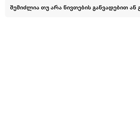
შემიძლია თუ არა ნივთების განვადებით ან 
მეტის ნახვა
ჩვენ შესახებ
extra
ყველაზე დიდი ონლაინ მაღაზია
მარკეტფლეის
extra market
extra ბიზნესი
ბლოგი
საიტის რუკა