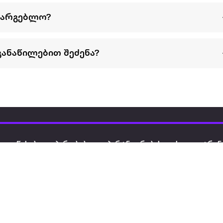
სარგებლო?
განაწილებით შეძენა?
წესები და პირობები
პარტნიორებისთვის
ტრენ
ხშირად დასმული
როგორ გავყიდოთ
გარე 
ი
კითხვები
ექსტრაზე
მზისგ
ვერიფიკაცია
ზოგადი პირობები
კარკ
წესები და პირობები