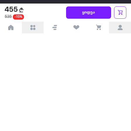
455
წესები და პირობები
ყიდვა
535
-15%
პარტნიორებისთვის
ტრენდული
პოპულარული
დაგვიკავშირდით
Available on the
Get it on
Appstore
Google Play
© 2026 Extra.ge ყველა უფლება დაცულია