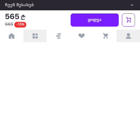
ჩვენ შესახებ
565
ყიდვა
წესები და პირობები
665
-15%
პარტნიორებისთვის
ტრენდული
პოპულარული
დაგვიკავშირდით
Available on the
Get it on
Appstore
Google Play
© 2026 Extra.ge ყველა უფლება დაცულია