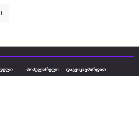
დული
პოპულარული
დაგვიკავშირდით
ავეჯი
ტელევიზორი
032 2 333 111
info@extra.ge
ან დამცავი
iPhone
სს „ექსტრა არეა" ს/კ
402129763 თბილისი, პეკინის
ასული აუზი
ლეპტოპები
გამზირი, N 41
ქტრო
პლანშეტები
ერი
მაცივარი