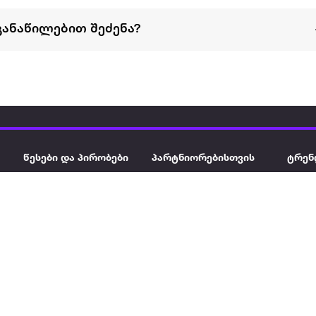
განაწილებით შეძენა?
წესები და პირობები
პარტნიორებისთვის
ტრენ
ხშირად დასმული
როგორ გავყიდოთ
გარე 
ი
კითხვები
ექსტრაზე
მზისგ
ვერიფიკაცია
ზოგადი პირობები
კარკ
წესები და პირობები
ელე
კონფიდენციალურობა
სკუტ