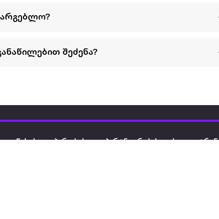
სარგებლო?
განაწილებით შეძენა?
წესები და პირობები
პარტნიორებისთვის
ტრენ
ხშირად დასმული
როგორ გავყიდოთ
გარე 
ი
კითხვები
ექსტრაზე
მზისგ
ვერიფიკაცია
ზოგადი პირობები
კარკ
წესები და პირობები