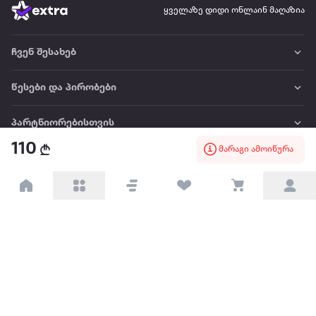
ყველაზე დიდი ონლაინ მაღაზია
ჩვენ შესახებ
წესები და პირობები
პარტნიორებისთვის
110
მარაგი ამოიწურა
ტრენდული
პოპულარული
დაგვიკავშირდით
Available on the
Get it on
Appstore
Google Play