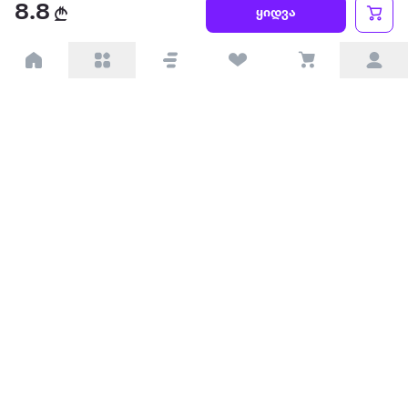
წესები და პირობები
8.8
ყიდვა
პარტნიორებისთვის
ტრენდული
პოპულარული
დაგვიკავშირდით
Available on the
Get it on
Appstore
Google Play
© 2026 Extra.ge ყველა უფლება დაცულია