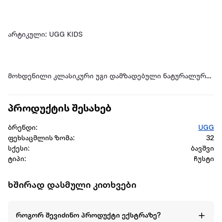
არტიკული: UGG KIDS
მოხდენილი კლასიკური უგი დამზადებული ნატურალური
ცხვრის მატყლისგან, ორფენიანი.
პროდუქტის შესახებ
ბრენდი:
UGG
შიგნით ჩაფენილია ბეწვიანი ღაბაში, ძირი ევაპლასტი 8
ფეხსაცმლის ზომა:
32
მმ სისქის.
სქესი:
ბავშვი
ტიპი:
ჩუსტი
რბილი, კომფორტული, სახლში პრაქტიკული
ხშირად დასმული კითხვები
ყოველდღიური გამოყენებისთვის, უნივერსალურია
ბიჭებისა და გოგონებისთვის.
როგორ შევიძინო პროდუქტი ექსტრაზე?