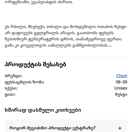
ორფენიანი, ევაპლასტის ძირით.
ეს რბილი, მსუბუქი, თბილი და მოხდენილი ოთახის ჩუსტი
არ დატოვებს გულგრილს არავის, გაათბობს ფეხებს
ნებისმიერ ტემპერატურის დროს, თანამედროვე ფერთა
გამა კი ყოველთვის აამაღლებს განწყობილობას.
პროდუქტის შესახებ
ნატურალურ მატყლს ყოველთვის აფასებდნენ მისი
ბრენდი:
Chuni
სამკურნალო თვისებების გამო, მატყლის ტანსაცმელსა და
ფეხსაცმლის ზომა:
38-39
ფეხსაცმელს აქვს პროფილაქტიკური თვისებები
სქესი:
Unisex
სხვადასხვა დაავადების დროს, არის კომფორტული და
ტიპი:
ჩუსტი
თბილი.
ხშირად დასმული კითხვები
ქიმიური მასალების არარსებობა სახლის მატყლის
ფეხსაცმელს ხდის ეკოლოგიურად სუფთას და
როგორ შევიძინო პროდუქტი ექსტრაზე?