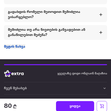
ჰიპოალერგიულს.
გადახდის რომელი მეთოდით შემიძლია
ვისარგებლო?
მაღალი ხარისხის, შეკერილი მოცურების საწინააღმდეგო
ევაპლასტის ძირი (8 მმ სისქის) რეცხვისას არ იშლება და
შემიძლია თუ არა ნივთების განვადებით ან
არ ფუჭდება.
განაწილებით შეძენა?
მეტის ნახვა
ყველაზე დიდი ონლაინ მაღაზია
ჩვენ შესახებ
წესები და პირობები
80
ყიდვა