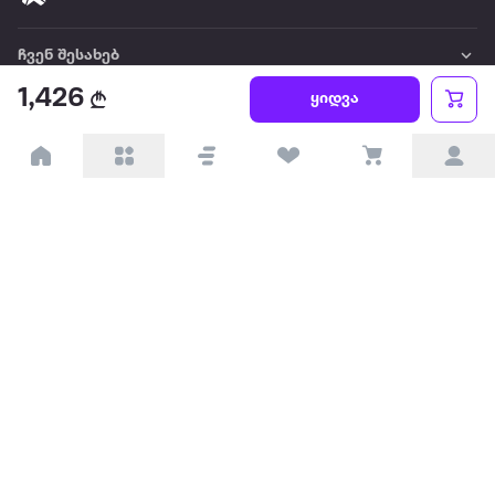
ჩვენ შესახებ
1,426
ყიდვა
წესები და პირობები
პარტნიორებისთვის
ტრენდული
პოპულარული
დაგვიკავშირდით
Available on the
Get it on
Appstore
Google Play
© 2026 Extra.ge ყველა უფლება დაცულია