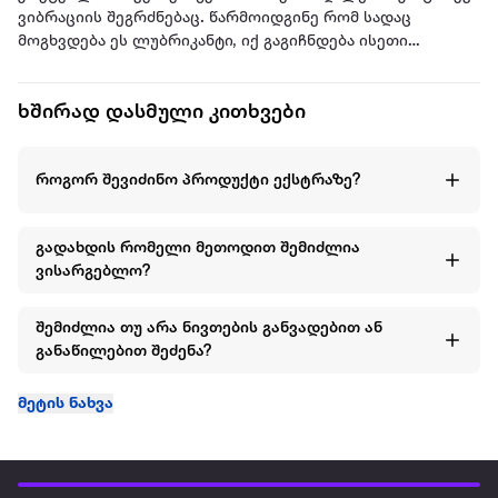
ვიბრაციის შეგრძნებაც. წარმოიდგინე რომ სადაც
მოგხვდება ეს ლუბრიკანტი, იქ გაგიჩნდება ისეთი
შეგრძნება თითქოს რაღაც პატარა, დაბალი ინტენსივობის
ვიბრატორიც გეხება. სექსის პარალელურად ეს შეგრძნება
ხშირად დასმული კითხვები
არის უფრო ძლიერი ორგაზმის გარანტი!
ორგიეს ვიბრაციის შკალა: 2/10
როგორ შევიძინო პროდუქტი ექსტრაზე?
ლუბრიკანტს აქვს ცნობილი და გემრიელი კოქტეილის –
პინა კოლადას არომატი.
გადახდის რომელი მეთოდით შემიძლია
ვისარგებლო?
ph ინტერვალი: 4.0 – 5.0
ინგრედიენტები: AQUA, SORBITOL, GLYCERIN, PROPYLENE
შემიძლია თუ არა ნივთების განვადებით ან
GLYCOL, HYDROXYETHYLCELLULOSE, PEG-40,
განაწილებით შეძენა?
HYDROGENATED CASTOR OIL, AROMA, SUCRALOSE,
SODIUM BENZOATE, BENZYL ALCOHOL, LACTIC ACID,
მეტის ნახვა
POTASSIUM SORBATE, ACMELLA OLERACEA EXTRACT,
LIMONENE, DISODIUM PHOSPHATE, POLYSORBATE 60,
SODIUM PHOSPHATE.