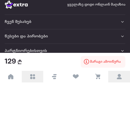
ყველაზე დიდი ონლაინ მაღაზია
ჩვენ შესახებ
წესები და პირობები
პარტნიორებისთვის
129
მარაგი ამოიწურა
ტრენდული
პოპულარული
დაგვიკავშირდით
Available on the
Get it on
Appstore
Google Play