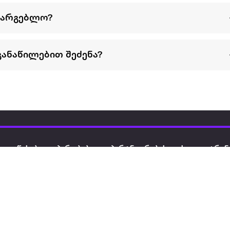
სარგებლო?
განაწილებით შეძენა?
წესები და პირობები
პარტნიორებისთვის
ტრენ
ხშირად დასმული
როგორ გავყიდოთ
გარე 
ი
კითხვები
ექსტრაზე
მზისგ
ვერიფიკაცია
ზოგადი პირობები
კარკ
წესები და პირობები