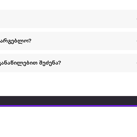
სარგებლო?
განაწილებით შეძენა?
წესები და პირობები
პარტნიორებისთვის
ტრენ
ხშირად დასმული
როგორ გავყიდოთ
გარე 