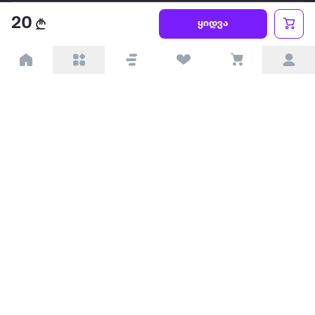
წესები და პირობები
20
ყიდვა
პარტნიორებისთვის
ტრენდული
პოპულარული
დაგვიკავშირდით
Available on the
Get it on
Appstore
Google Play
© 2026 Extra.ge ყველა უფლება დაცულია