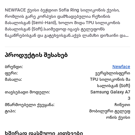
NEWFACE ქეისი ბეჭდით Sofia Ring სილიკონის ქეისი,
რომლის გარე კორპუსი დამზადებულია რეზინის
მასალისგან (Semi-Hard), ხოლო შიდა TPU სილიკონის
მასალისგან (Soft).საიმედოდ იცავს ტელეფონს
ნაკაწრებისგან და გატეხვისგან.აქვს ლამაზი დიზაინი და
არ არის უხეში.ის თავსებადია მოწყობილობის
სენსორთან და კამერის ნაწილებთან.ქეისი
პროდუქტის შესახებ
დამზადებულია არა მავნე ნედლეულისგან.არ
გამოიყენება მავნე ნედლეული.
ბრენდი:
Newface
ფერი:
ვერცხლისფერი
მასალა:
TPU სილიკონის მა
სალისგან (Soft)
თავსებადი მოდელი:
Samsung Galaxy A7
3
მწარმოებელი ქვეყანა:
ჩინეთი
ტიპი:
მობილური ტელეფ
ონის ქეისი
ხშირად დასმული კითხვები