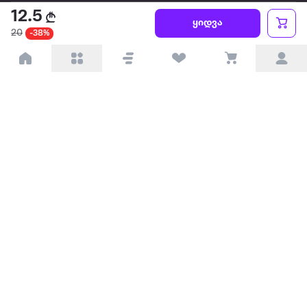
12.5
წესები და პირობები
ყიდვა
20
-38%
პარტნიორებისთვის
ტრენდული
პოპულარული
დაგვიკავშირდით
Available on the
Get it on
Appstore
Google Play
© 2026 Extra.ge ყველა უფლება დაცულია