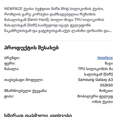
NEWFACE ქეისი ბეჭდით Sofia Ring სილიკონის ქეისი,
რომლის გარე კორპუსი დამზადებულია რეზინის
მასალისგან (Semi-Hard), ხოლო შიდა TPU სილიკონის
მასალისგან (Soft).საიმედოდ იცავს ტელეფონს
ნაკაწრებისგან და გატეხვისგან.აქვს ლამაზი დიზაინი და
არ არის უხეში.ის თავსებადია მოწყობილობის
სენსორთან და კამერის ნაწილებთან.ქეისი
პროდუქტის შესახებ
დამზადებულია არა მავნე ნედლეულისგან.არ
გამოიყენება მავნე ნედლეული.
ბრენდი:
Newface
ფერი:
შავი
მასალა:
TPU სილიკონის მა
სალისგან (Soft)
თავსებადი მოდელი:
Samsung Galaxy A3
0S/A50
მწარმოებელი ქვეყანა:
ჩინეთი
ტიპი:
მობილური ტელეფ
ონის ქეისი
ხშირად დასმული კითხვები