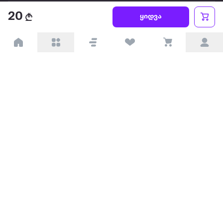
წესები და პირობები
20
ყიდვა
პარტნიორებისთვის
ტრენდული
პოპულარული
დაგვიკავშირდით
Available on the
Get it on
Appstore
Google Play
© 2026 Extra.ge ყველა უფლება დაცულია