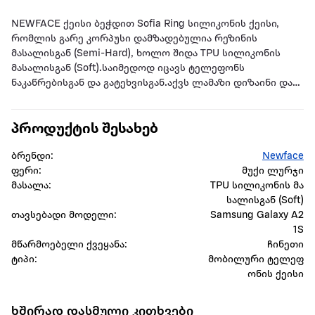
NEWFACE ქეისი ბეჭდით Sofia Ring სილიკონის ქეისი,
რომლის გარე კორპუსი დამზადებულია რეზინის
მასალისგან (Semi-Hard), ხოლო შიდა TPU სილიკონის
მასალისგან (Soft).საიმედოდ იცავს ტელეფონს
ნაკაწრებისგან და გატეხვისგან.აქვს ლამაზი დიზაინი და
არ არის უხეში.ის თავსებადია მოწყობილობის
სენსორთან და კამერის ნაწილებთან.ქეისი
პროდუქტის შესახებ
დამზადებულია არა მავნე ნედლეულისგან.არ
გამოიყენება მავნე ნედლეული.
ბრენდი:
Newface
ფერი:
მუქი ლურჯი
მასალა:
TPU სილიკონის მა
სალისგან (Soft)
თავსებადი მოდელი:
Samsung Galaxy A2
1S
მწარმოებელი ქვეყანა:
ჩინეთი
ტიპი:
მობილური ტელეფ
ონის ქეისი
ხშირად დასმული კითხვები