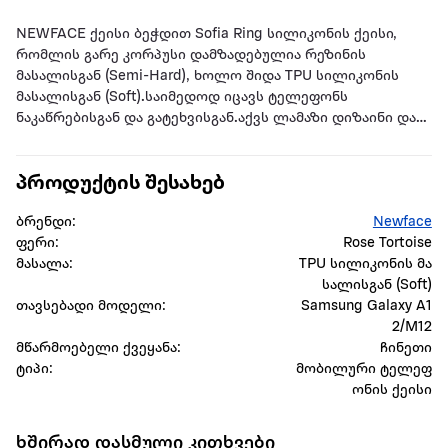
NEWFACE ქეისი ბეჭდით Sofia Ring სილიკონის ქეისი,
რომლის გარე კორპუსი დამზადებულია რეზინის
მასალისგან (Semi-Hard), ხოლო შიდა TPU სილიკონის
მასალისგან (Soft).საიმედოდ იცავს ტელეფონს
ნაკაწრებისგან და გატეხვისგან.აქვს ლამაზი დიზაინი და
არ არის უხეში.ის თავსებადია მოწყობილობის
სენსორთან და კამერის ნაწილებთან.ქეისი
პროდუქტის შესახებ
დამზადებულია არა მავნე ნედლეულისგან.არ
გამოიყენება მავნე ნედლეული.
ბრენდი:
Newface
ფერი:
Rose Tortoise
მასალა:
TPU სილიკონის მა
სალისგან (Soft)
თავსებადი მოდელი:
Samsung Galaxy A1
2/M12
მწარმოებელი ქვეყანა:
ჩინეთი
ტიპი:
მობილური ტელეფ
ონის ქეისი
ხშირად დასმული კითხვები