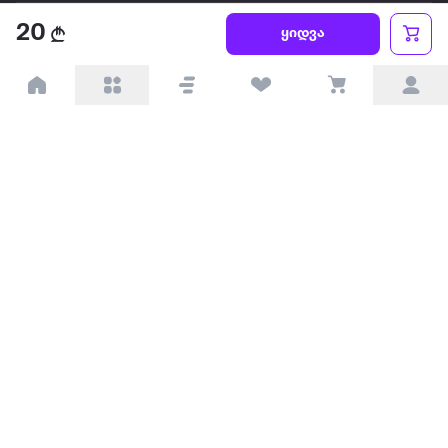
წესები და პირობები
20
ყიდვა
პარტნიორებისთვის
ტრენდული
პოპულარული
დაგვიკავშირდით
Available on the
Get it on
Appstore
Google Play
© 2026 Extra.ge ყველა უფლება დაცულია