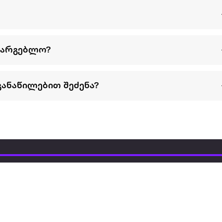
სარგებლო?
განაწილებით შეძენა?
წესები და პირობები
პარტნიორებისთვის
ტრენ
ხშირად დასმული
როგორ გავყიდოთ
გარე 
ი
კითხვები
ექსტრაზე
მზისგ