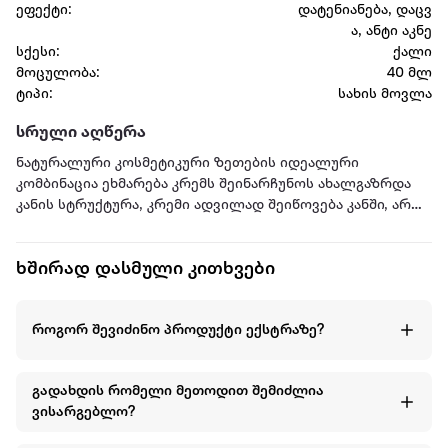
ეფექტი:
დატენიანება, დაცვ
ა, ანტი აკნე
სქესი:
ქალი
მოცულობა:
40 მლ
ტიპი:
სახის მოვლა
სრული აღწერა
ნატურალური კოსმეტიკური ზეთების იდეალური
კომბინაცია ეხმარება კრემს შეინარჩუნოს ახალგაზრდა
კანის სტრუქტურა, კრემი ადვილად შეიწოვება კანში, არ
ტოვებს მასზე ცხიმიან ბზინვარებას. მსუბუქი ტექსტურის
წყალობით შეუცვლელია, როგორც მაკიაჟის ფუძე.კრემი
ხშირად დასმული კითხვები
იდეალურად ატენიანებს კანს, არეგულირებს ცხიმის
სეკრეციას, ებრძვის ჩირქოვანი გამონაყარის
განვითარებას, იცავს მას გარემოს მავნე ზეგავლენისგან.
როგორ შევიძინო პროდუქტი ექსტრაზე?
ეხმარება კანს შეინარჩუნოს ახალგაზრდული იერი და
ჯანმრთელი ფერი.
გადახდის რომელი მეთოდით შემიძლია
ვისარგებლო?