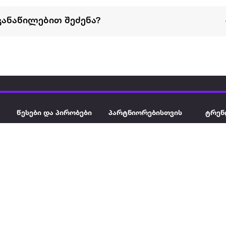
განაწილებით შეძენა?
წესები და პირობები
პარტნიორებისთვის
ტრენ
ხშირად დასმული
როგორ გავყიდოთ
გარე 
ი
კითხვები
ექსტრაზე
მზისგ
ვერიფიკაცია
ზოგადი პირობები
კარკ
წესები და პირობები
ელე
კონფიდენციალურობა
სკუტ