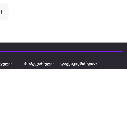
დული
პოპულარული
დაგვიკავშირდით
ავეჯი
ტელევიზორი
032 2 333 111
info@extra.ge
ან დამცავი
iPhone
სს „ექსტრა არეა" ს/კ
402129763 თბილისი, პეკინის
ასული აუზი
ლეპტოპები
გამზირი, N 41
ქტრო
პლანშეტები
ერი
მაცივარი