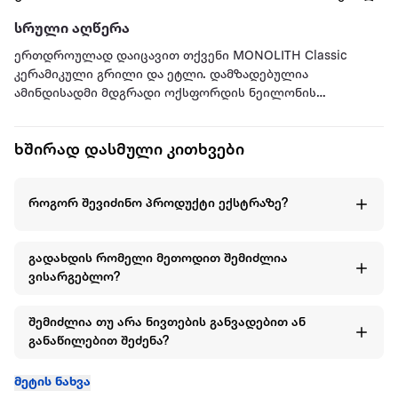
სრული აღწერა
ერთდროულად დაიცავით თქვენი MONOLITH Classic
კერამიკული გრილი და ეტლი. დამზადებულია
ამინდისადმი მდგრადი ოქსფორდის ნეილონის
ქსოვილისგან, ულტრაიისფერი გამოსხივებისგან დაცვით,
საფარი უზრუნველყოფს ოპტიმალურ დაცვას ჭუჭყისგან,
ხშირად დასმული კითხვები
მტვრისგან და ამინდისგან. ინტეგრირებული სახელურის
წყალობით, საფარის მოხსნა მარტივია, ხოლო თასმა
უზრუნველყოფს მყარ დაჭერას. მიანიჭეთ თქვენს გრილს
როგორ შევიძინო პროდუქტი ექსტრაზე?
პრემიუმ კლასის დაცვა ნებისმიერ ამინდში.
გადახდის რომელი მეთოდით შემიძლია
ვისარგებლო?
შემიძლია თუ არა ნივთების განვადებით ან
განაწილებით შეძენა?
მეტის ნახვა