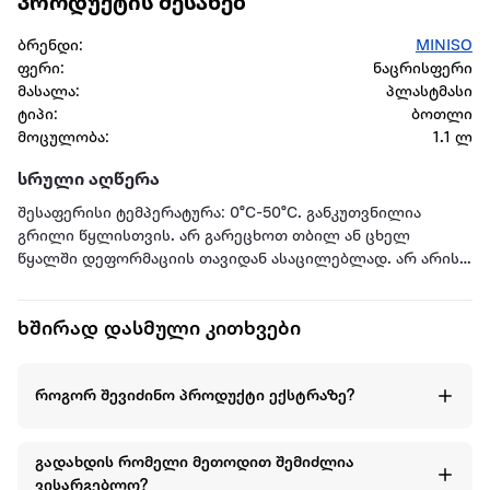
პროდუქტის შესახებ
ბრენდი:
MINISO
ფერი:
ნაცრისფერი
მასალა:
პლასტმასი
ტიპი:
ბოთლი
მოცულობა:
1.1 ლ
სრული აღწერა
შესაფერისი ტემპერატურა: 0°C-50°C. განკუთვნილია
გრილი წყლისთვის. არ გარეცხოთ თბილ ან ცხელ
წყალში დეფორმაციის თავიდან ასაცილებლად. არ არის
განკუთვნილი მიკროტალღურ ღუმელსა და ჭურჭლის
სარეცხი მანქანისთვის. არ გარეცხოთ ქლორის შემცველი
ხშირად დასმული კითხვები
მათეთრებლით. შეინახეთ მშრალ და გრილ ადგილას.
როგორ შევიძინო პროდუქტი ექსტრაზე?
გადახდის რომელი მეთოდით შემიძლია
ვისარგებლო?