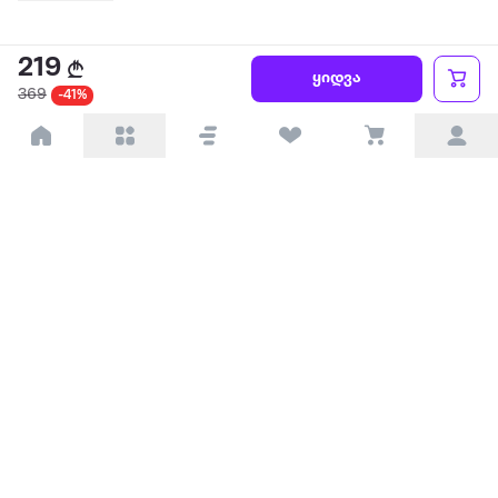
219
ყიდვა
369
-41%
ყველაზე დიდი ონლაინ მაღაზია
ჩვენ შესახებ
წესები და პირობები
პარტნიორებისთვის
ტრენდული
პოპულარული
დაგვიკავშირდით