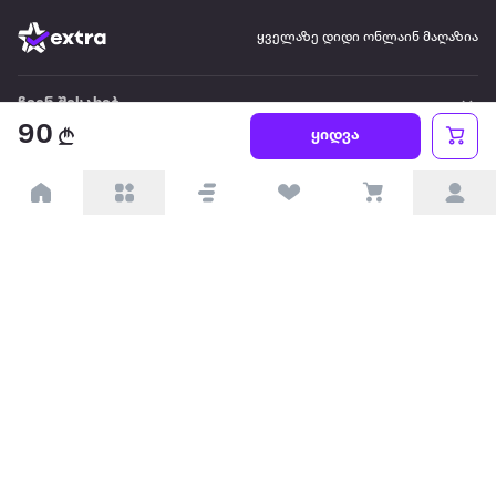
ყველაზე დიდი ონლაინ მაღაზია
ჩვენ შესახებ
90
ყიდვა
წესები და პირობები
პარტნიორებისთვის
ტრენდული
პოპულარული
დაგვიკავშირდით
Available on the
Get it on
Appstore
Google Play