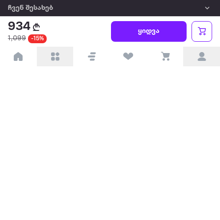
ჩვენ შესახებ
934
ყიდვა
წესები და პირობები
1,099
-15%
პარტნიორებისთვის
ტრენდული
პოპულარული
დაგვიკავშირდით
Available on the
Get it on
Appstore
Google Play
© 2026 Extra.ge ყველა უფლება დაცულია