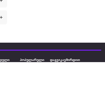
დული
პოპულარული
დაგვიკავშირდით
ავეჯი
ტელევიზორი
032 2 333 111
info@extra.ge
ან დამცავი
iPhone
სს „ექსტრა არეა" ს/კ
402129763 თბილისი, პეკინის
ასული აუზი
ლეპტოპები
გამზირი, N 41
ქტრო
პლანშეტები
ერი