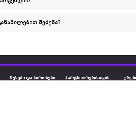
სარგებლო?
განაწილებით შეძენა?
წესები და პირობები
პარტნიორებისთვის
ტრენ
ხშირად დასმული
როგორ გავყიდოთ
გარე 
ი
კითხვები
ექსტრაზე
მზისგ
ვერიფიკაცია
ზოგადი პირობები
კარკ
წესები და პირობები
ელე
კონფიდენციალურობა
სკუტ