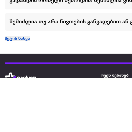
გადახდის რომელი მეთოდით შემიძლია ვი
შემიძლია თუ არა ნივთების განვადებით ან 
მეტის ნახვა
ჩვენ შესახებ
extra
ყველაზე დიდი ონლაინ მაღაზია
მარკეტფლეის
extra market
extra ბიზნესი
ბლოგი