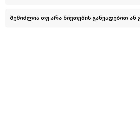
შემიძლია თუ არა ნივთების განვადებით ან 
მეტის ნახვა
ჩვენ შესახებ
extra
ყველაზე დიდი ონლაინ მაღაზია
მარკეტფლეის
extra market
extra ბიზნესი
ბლოგი