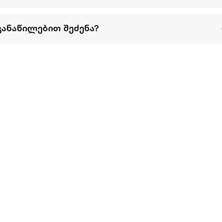
განაწილებით შეძენა?
წესები და პირობები
პარტნიორებისთვის
ტრენ
ხშირად დასმული
როგორ გავყიდოთ
გარე 
ი
კითხვები
ექსტრაზე
მზისგ
ვერიფიკაცია
ზოგადი პირობები
კარკ
წესები და პირობები
ელე
კონფიდენციალურობა
სკუტ