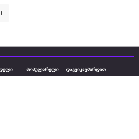
დული
პოპულარული
დაგვიკავშირდით
ავეჯი
ტელევიზორი
032 2 333 111
info@extra.ge
ან დამცავი
iPhone
სს „ექსტრა არეა" ს/კ
402129763 თბილისი, პეკინის
ასული აუზი
ლეპტოპები
გამზირი, N 41
ქტრო
პლანშეტები
ერი
მაცივარი