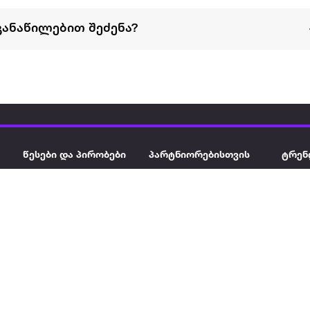
განაწილებით შეძენა?
წესები და პირობები
პარტნიორებისთვის
ტრენ
ხშირად დასმული
როგორ გავყიდოთ
გარე 
ი
კითხვები
ექსტრაზე
მზისგ
ვერიფიკაცია
ზოგადი პირობები
კარკ
წესები და პირობები
ელე
კონფიდენციალურობა
სკუტ