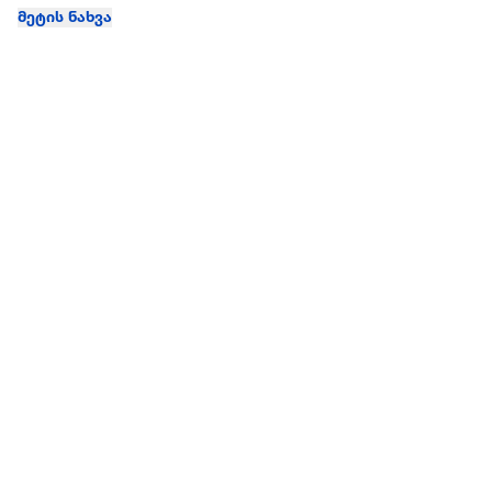
მეტის ნახვა
ჩვენ შესახებ
extra
ყველაზე დიდი ონლაინ მაღაზია
მარკეტფლეის
extra market
extra ბიზნესი
ბლოგი
საიტის რუკა