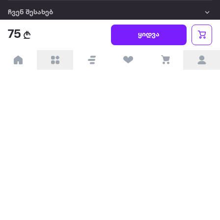
ჩვენ შესახებ
75
ყიდვა
წესები და პირობები
პარტნიორებისთვის
ტრენდული
პოპულარული
დაგვიკავშირდით
Available on the
Get it on
Appstore
Google Play
© 2026 Extra.ge ყველა უფლება დაცულია