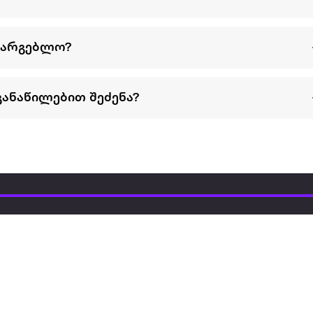
სარგებლო?
განაწილებით შეძენა?
წესები და პირობები
პარტნიორებისთვის
ტრენ
ხშირად დასმული
როგორ გავყიდოთ
გარე 
ი
კითხვები
ექსტრაზე
მზისგ
ვერიფიკაცია
ზოგადი პირობები
კარკ