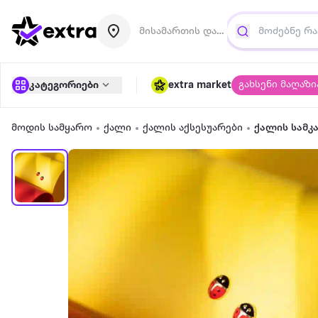
მისამართის დამატება
გახსენი მაღაზი
კატეგორიები
extra market
მოდის სამყარო
ქალი
ქალის აქსესუარები
ქალის სამკ