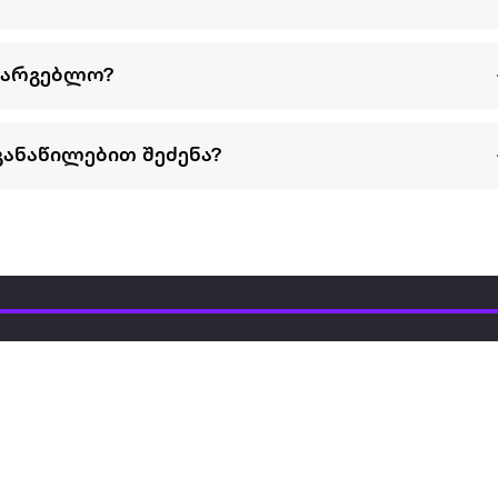
სარგებლო?
განაწილებით შეძენა?
წესები და პირობები
პარტნიორებისთვის
ტრენ
ხშირად დასმული
როგორ გავყიდოთ
გარე 
ი
კითხვები
ექსტრაზე
მზისგ
ვერიფიკაცია
ზოგადი პირობები
კარკ