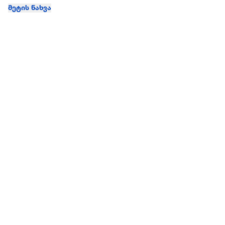
მეტის ნახვა
ჩვენ შესახებ
extra
ყველაზე დიდი ონლაინ მაღაზია
მარკეტფლეის
extra market
extra ბიზნესი
ბლოგი
საიტის რუკა