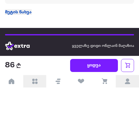
მეტის ნახვა
ყველაზე დიდი ონლაინ მაღაზია
86
ჩვენ შესახებ
ყიდვა
წესები და პირობები
პარტნიორებისთვის
ტრენდული
პოპულარული