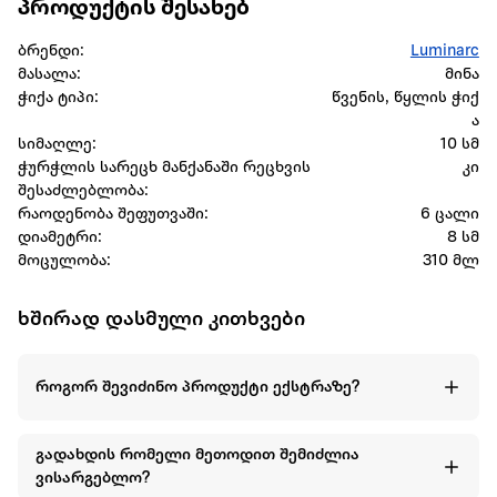
პროდუქტის შესახებ
ბრენდი:
Luminarc
მასალა:
მინა
ჭიქა ტიპი:
წვენის, წყლის ჭიქ
ა
სიმაღლე:
10 სმ
ჭურჭლის სარეცხ მანქანაში რეცხვის
კი
შესაძლებლობა:
რაოდენობა შეფუთვაში:
6 ცალი
დიამეტრი:
‎8 სმ
მოცულობა:
310 მლ
ხშირად დასმული კითხვები
როგორ შევიძინო პროდუქტი ექსტრაზე?
გადახდის რომელი მეთოდით შემიძლია
ვისარგებლო?